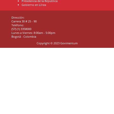
Presidencia de la República
Gobierno en Línea
Dirección:
Carrera 30 # 25 - 90
Teléfono:
(57) (1) 3358000
Lunes a Viernes: 8:00am - 5:00pm
Bogotá - Colombia
Copyright © 2023 Govimentum