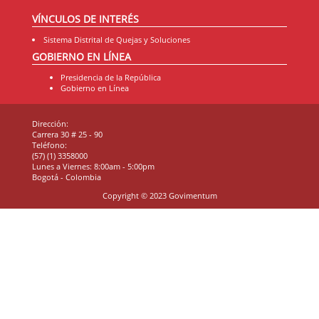
VÍNCULOS DE INTERÉS
Sistema Distrital de Quejas y Soluciones
GOBIERNO EN LÍNEA
Presidencia de la República
Gobierno en Línea
Dirección:
Carrera 30 # 25 - 90
Teléfono:
(57) (1) 3358000
Lunes a Viernes: 8:00am - 5:00pm
Bogotá - Colombia
Copyright © 2023 Govimentum