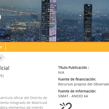
s
l
cial
Título Publicación :
N/A
PE)
Fuente de financiación:
Recursos propios del Observat
Fuente de información:
SIMAT - ANEXO 6A
ícula oficial del Distrito de
istema Integrado de Matrícula
idera elementos de interés