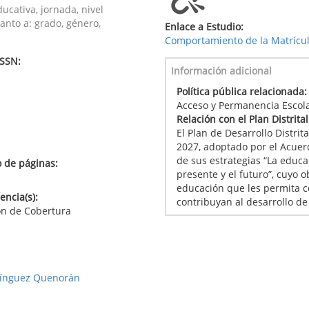
ucativa, jornada, nivel
anto a: grado, género,
Enlace a Estudio:
Comportamiento de la Matrícula
ISSN:
Información adicional
Política pública relacionada
Acceso y Permanencia Escol
Relación con el Plan Distrita
El Plan de Desarrollo Distri
2027, adoptado por el Acuer
de sus estrategias “La educa
 de páginas:
presente y el futuro”, cuyo o
educación que les permita co
ncia(s):
contribuyan al desarrollo de
ón de Cobertura
mínguez Quenorán