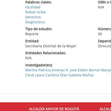
Palabras claves:
ISBN o 
localidad
N/A
Rafael Uribe
Derechos
Diagnostico.
Tipo de estudio:
Número
Reporte
30
Entidad:
Depende
Secretaría Distrital de la Mujer
Direcci
Entidades Relacionadas:
N/A
Investigador(es):
Martha Patricia Jiménez R. José Edwin Bernal Marys
Coral Laura Carolina Díaz Isabella Muñoz
ALCALDÍA MAYOR DE BOGOTÁ
ALCAL