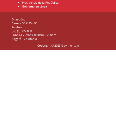
Presidencia de la República
Gobierno en Línea
Dirección:
Carrera 30 # 25 - 90
Teléfono:
(57) (1) 3358000
Lunes a Viernes: 8:00am - 5:00pm
Bogotá - Colombia
Copyright © 2023 Govimentum