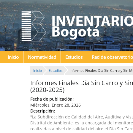
Inicio
Normatividad
Estudios
Red de observatorio
Inicio
Estudios
Informes Finales Día Sin Carro y Sin 
Informes Finales Día Sin Carro y S
(2020-2025)
Fecha de publicación:
Miércoles, Enero 28, 2026
Descripción:
"La Subdirección de Calidad del Aire, Auditiva y Vis
Distrital de Ambiente, es la encargada del monitore
realizadas a nivel de calidad del aire el Día Sin Car