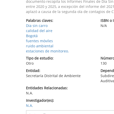
documento recopila los Informes Finales de Día Sin
entre 2020 y 2025, a excepción del informe del 202
aplazó a causa de la segunda ola de contagios de 
Palabras claves:
ISBN o 
Dia sin carro
N/A
calidad del aire
Bogotá
fuentes móviles
ruido ambiental
estaciones de monitoreo.
Tipo de estudio:
Número
Otro
130
Entidad:
Depende
Secretaría Distrital de Ambiente
Subdire
Auditiva
Entidades Relacionadas:
N.A.
Investigador(es):
N.A.