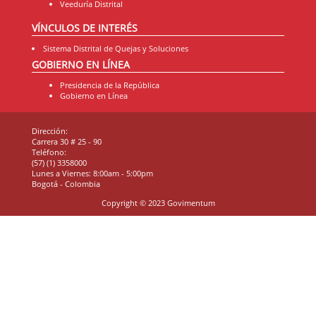
Veeduría Distrital
VÍNCULOS DE INTERÉS
Sistema Distrital de Quejas y Soluciones
GOBIERNO EN LÍNEA
Presidencia de la República
Gobierno en Línea
Dirección:
Carrera 30 # 25 - 90
Teléfono:
(57) (1) 3358000
Lunes a Viernes: 8:00am - 5:00pm
Bogotá - Colombia
Copyright © 2023 Govimentum