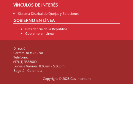
VÍNCULOS DE INTERÉS
Sistema Distrital de Quejas y Soluciones
GOBIERNO EN LÍNEA
Presidencia de la República
Gobierno en Línea
Dirección:
Carrera 30 # 25 - 90
Teléfono:
(57) (1) 3358000
Lunes a Viernes: 8:00am - 5:00pm
Bogotá - Colombia
Copyright © 2023 Govimentum