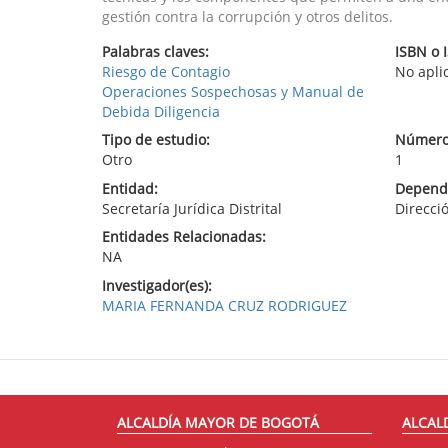
gestión contra la corrupción y otros delitos.
Palabras claves:
ISBN o 
Riesgo de Contagio
No apli
Operaciones Sospechosas y Manual de
Debida Diligencia
Tipo de estudio:
Número
Otro
1
Entidad:
Depende
Secretaría Jurídica Distrital
Direcció
Entidades Relacionadas:
NA
Investigador(es):
MARIA FERNANDA CRUZ RODRIGUEZ
ALCALDÍA MAYOR DE BOGOTÁ
ALCAL