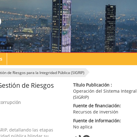
s
ión de Riesgos para la Integridad Pública (SIGRIP)
Gestión de Riesgos
Título Publicación :
Operación del Sistema Integral
(SIGRIP)
icorrupción
Fuente de financiación:
Recursos de inversión
Fuente de información:
No aplica
RIP, detallando las etapas
idad pública blindar su