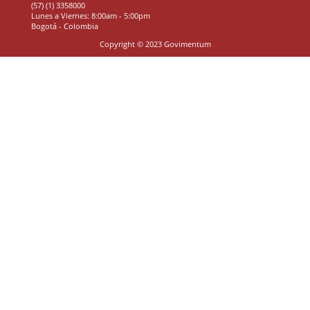
(57) (1) 3358000
Lunes a Viernes: 8:00am - 5:00pm
Bogotá - Colombia
Copyright © 2023 Govimentum