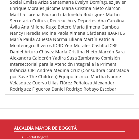
Social Emilse Ariza Santamaría Evelyn Domínguez Javier
Enrique Morales Jácome María Cristina Nieto Alarcón
Martha Lorena Padrón Lida Imelda Rodríguez Martín
Secretaría Cultura, Recreación y Deportes Ana Carolina
Ávila Ana Milena Ruge Botero María Jimena Gamboa
Nancy Heredia Molina Paola Ximena Cárdenas IDARTES
María Paula Atuesta Norma Liliana Martín Patricia
Montenegro Riveros IDRD Yeir Morales Castillo ICBF
Daniel Arturo Chávez María Cristina Nieto Alarcón Sara
Alexandra Calderón Yadira Susa Zambrano Comisión
Intersectorial para la Atención Integral a la Primera
Infancia CIPI Andrea Medina Cruz (Consultora contratada
por Save The Children) Equipo técnico Martha Ivonne
Velasquez Cuervo Lilias Flórez Peñaloza Alexander
Rodríguez Figueroa Daniel Rodrigo Robayo Escobar
ALCALDÍA MAYOR DE BOGOTÁ
Portal Bogotá